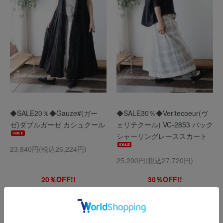
◆SALE20％◆Gauze#(ガー
◆SALE30％◆Veritecoeur(ヴ
ゼ)ダブルガーゼ カシュクール
ェリテクール) VC-2853 バック
シャーリングレーススカート
23,840円(税込26,224円)
25,200円(税込27,720円)
20％OFF!!
30％OFF!!
￥29800→
￥23840
￥36000→
￥25200