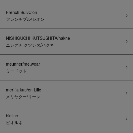
French Bull/Cion
フレンチブル/シオン
NISHIGUCHI KUTSUSHITA/hakne
ニシグチ クツシタ/ハクネ
me.inner/me.wear
ミードット
meri ja kuu/en Lille
メリヤクー/リーレ
biollne
ビオルネ