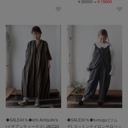
￥26000→
￥15600
◆SALE40％◆ichi Antiquite's
◆SALE30％◆tumugu:(ツム
(イチアンティークス) JACQU
グ) コットンナイロンサロペッ