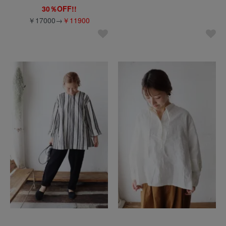
30％OFF!!
￥17000→
￥11900