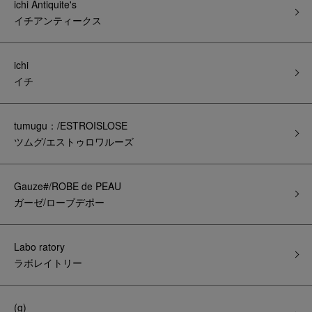
ichi Antiquite's
イチアンティークス
ichi
イチ
tumugu：/ESTROISLOSE
ツムグ/エストゥロワルーズ
Gauze#/ROBE de PEAU
ガーゼ/ローブデポー
Labo ratory
ラボレイトリー
(g)