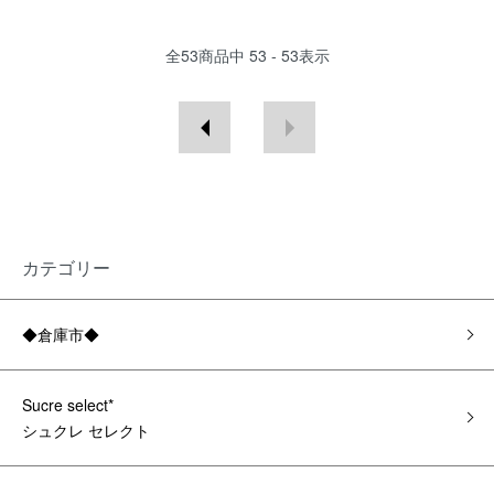
全
53
商品中
53 - 53
表示
カテゴリー
◆倉庫市◆
Sucre select*
シュクレ セレクト