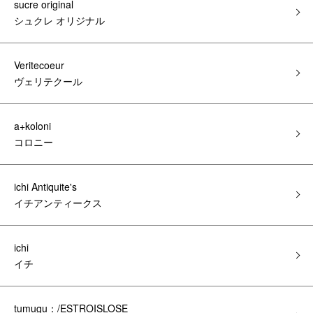
sucre original
シュクレ オリジナル
Veritecoeur
ヴェリテクール
a+koloni
コロニー
ichi Antiquite's
イチアンティークス
ichi
イチ
tumugu：/ESTROISLOSE