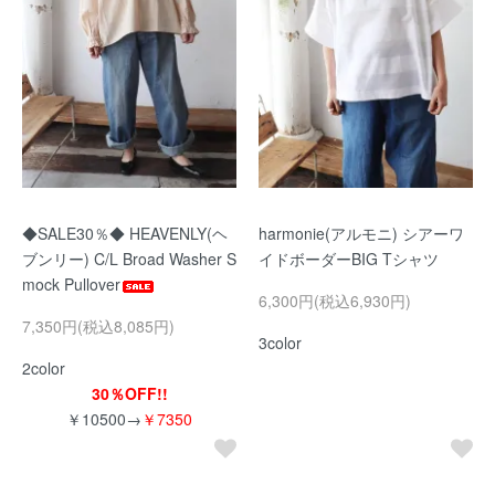
◆SALE30％◆ HEAVENLY(ヘ
harmonie(アルモニ) シアーワ
ブンリー) C/L Broad Washer S
イドボーダーBIG Tシャツ
mock Pullover
6,300円(税込6,930円)
7,350円(税込8,085円)
3color
2color
30％OFF!!
￥10500→
￥7350