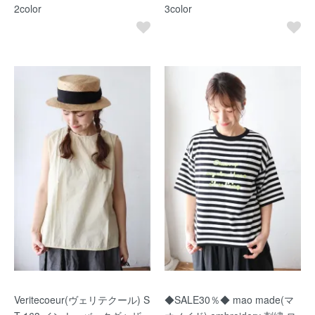
2color
3color
Veritecoeur(ヴェリテクール) S
◆SALE30％◆ mao made(マ