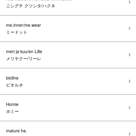
ニシグチ クツシタ/ハクネ
me.inner/me.wear
ミードット
meri ja kuu/en Lille
メリヤクー/リーレ
biollne
ビオルネ
Homie
ホミー
mature ha.