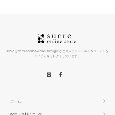
sucre はVeritecoeur,a+koloni,tumugu:,など大人ナチュラル＆カジュアルな
アイテムをセレクトしています。
ホーム
配送・送料について