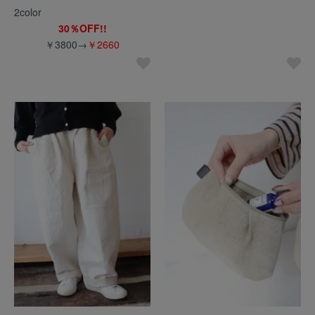
2color
30％OFF!!
￥3800→
￥2660