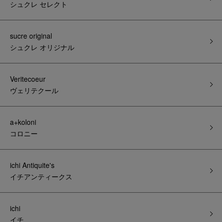
シュクレ セレクト
sucre original
シュクレ オリジナル
Veritecoeur
ヴェリテクール
a+koloni
コロニー
ichi Antiquite's
イチアンティークス
ichi
イチ