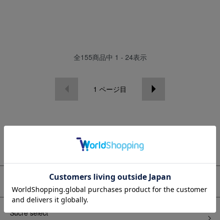
全
155
商品中
1 - 24
表示
1
ページ目
カテゴリー
◆倉庫市◆
Sucre select*