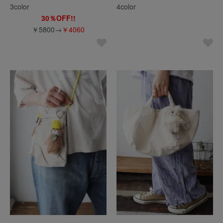
3color
4color
30％OFF!!
￥5800→
￥4060