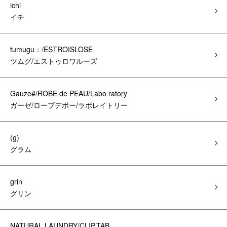
ichi
イチ
tumugu：/ESTROISLOSE
ツムグ/エストゥロワルーズ
Gauze#/ROBE de PEAU/Labo ratory
ガーゼ/ローブデポー/ラボレイトリー
(g)
グラム
grin
グリン
NATURAL LAUNDRY/CLIP.TAB