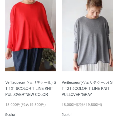
Veritecoeur(ヴェリテクール) S
Veritecoeur(ヴェリテクール) S
T-121 5COLOR T-LINE KNIT
T-121 5COLOR T-LINE KNIT
PULLOVER*NEW COLOR
PULLOVER*GRAY
18,000円(税込19,800円)
18,000円(税込19,800円)
5color
2color