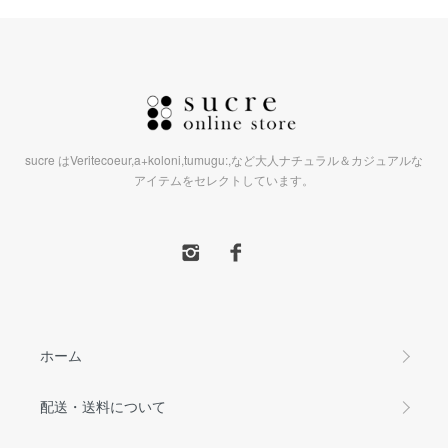
sucre はVeritecoeur,a+koloni,tumugu:,など大人ナチュラル＆カジュアルな
アイテムをセレクトしています。
ホーム
配送・送料について