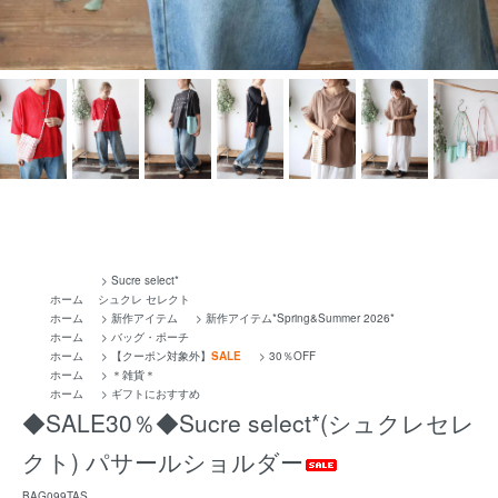
>
Sucre select*
ホーム
シュクレ セレクト
ホーム
>
新作アイテム
>
新作アイテム*Spring&Summer 2026*
ホーム
>
バッグ・ポーチ
ホーム
>
【クーポン対象外】
SALE
>
30％OFF
ホーム
>
＊雑貨＊
ホーム
>
ギフトにおすすめ
◆SALE30％◆Sucre select*(シュクレセレ
クト) パサールショルダー
BAG099TAS