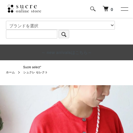
0
～ new arrivalsはこちら～
Sucre select*
ホーム
シュクレ セレクト