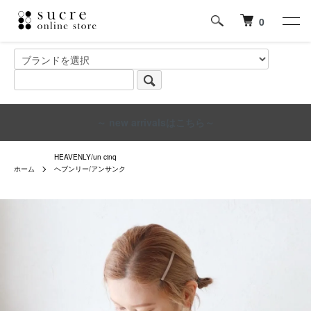
0
～ new arrivalsはこちら～
HEAVENLY/un cinq
ホーム
ヘブンリー/アンサンク