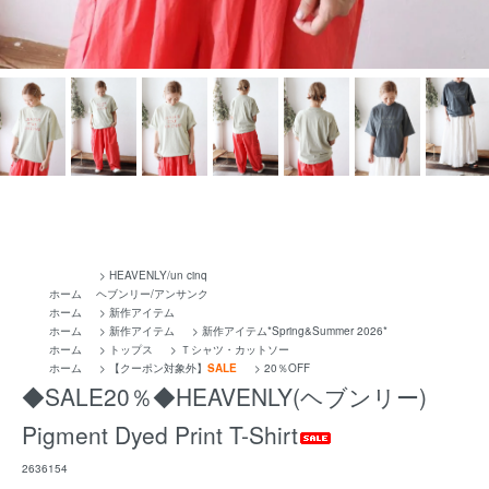
>
HEAVENLY/un cinq
ホーム
ヘブンリー/アンサンク
ホーム
>
新作アイテム
ホーム
>
新作アイテム
>
新作アイテム*Spring&Summer 2026*
ホーム
>
トップス
>
Ｔシャツ・カットソー
ホーム
>
【クーポン対象外】
SALE
>
20％OFF
◆SALE20％◆HEAVENLY(ヘブンリー)
Pigment Dyed Print T-Shirt
2636154