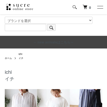
0
～ new arrivalsはこちら～
ichi
ホーム
イチ
ichi
イチ