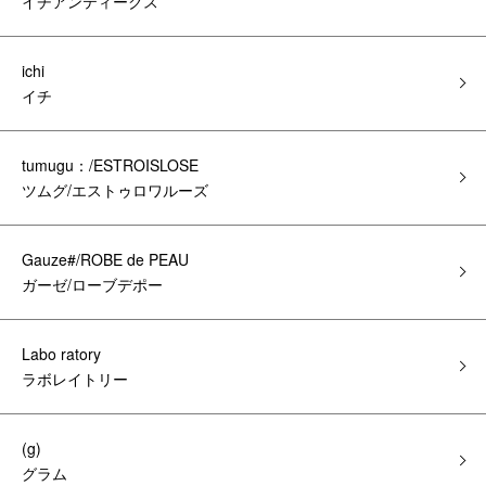
イチアンティークス
ichi
イチ
tumugu：/ESTROISLOSE
ツムグ/エストゥロワルーズ
Gauze#/ROBE de PEAU
ガーゼ/ローブデポー
Labo ratory
ラボレイトリー
(g)
グラム