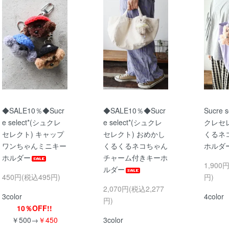
◆SALE10％◆Sucr
◆SALE10％◆Sucr
Sucre 
e select*(シュクレ
e select*(シュクレ
クレセレ
セレクト) キャップ
セレクト) おめかし
くるネ
ワンちゃんミニキー
くるくるネコちゃん
ホルダ
ホルダー
チャーム付きキーホ
1,900
ルダー
450円(税込495円)
円)
2,070円(税込2,277
3color
4color
円)
10％OFF!!
￥500→
￥450
3color