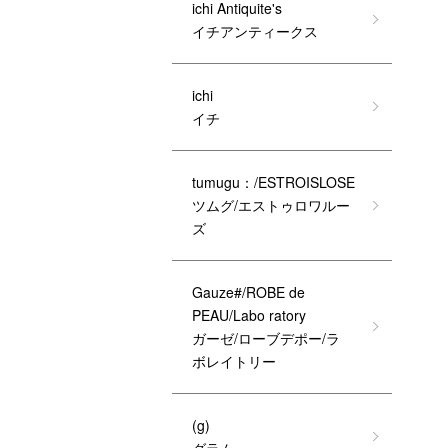
ichi Antiquite's
イチアンティークス
ichi
イチ
tumugu：/ESTROISLOSE
ツムグ/エストゥロワルー
ズ
Gauze#/ROBE de
PEAU/Labo ratory
ガーゼ/ローブデポー/ラ
ボレイトリー
(g)