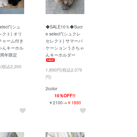
select*(シュ
◆SALE10％◆Sucr
クト) オリ
e select*(シュクレ
チャーム付き
セレクト) サマーバ
ゃんキーホル
ケーションうさちゃ
0周年限定
んキーホルダー
円(税込2,200
1,890円(税込2,079
円)
2color
10％OFF!!
￥2100→
￥1890