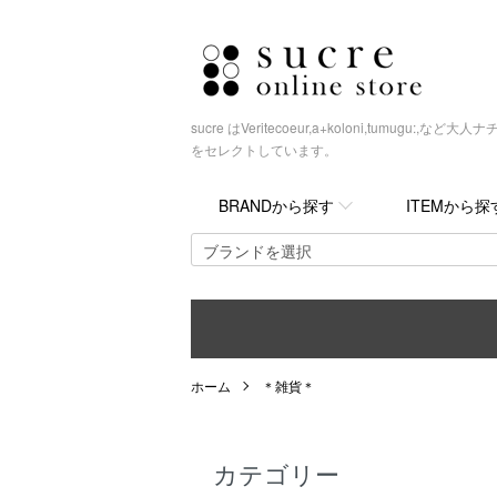
sucre はVeritecoeur,a+koloni,tumugu
をセレクトしています。
BRANDから探す
ITEMから探
ホーム
＊雑貨＊
カテゴリー