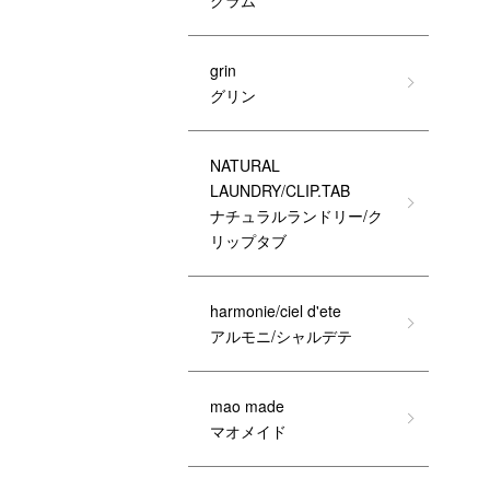
グラム
grin
グリン
NATURAL
LAUNDRY/CLIP.TAB
ナチュラルランドリー/ク
リップタブ
harmonie/ciel d'ete
アルモニ/シャルデテ
mao made
マオメイド