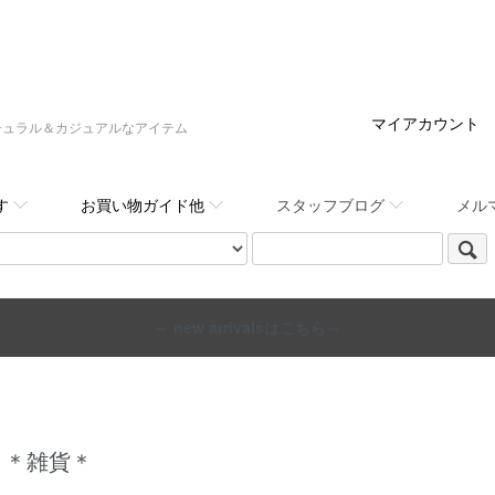
マイアカウント
:,など大人ナチュラル＆カジュアルなアイテム
す
お買い物ガイド他
スタッフブログ
メル
～ new arrivalsはこちら～
＊雑貨＊