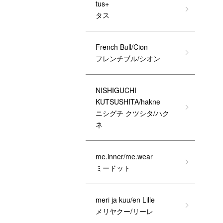
tus+
タス
French Bull/Cion
フレンチブル/シオン
NISHIGUCHI
KUTSUSHITA/hakne
ニシグチ クツシタ/ハク
ネ
me.inner/me.wear
ミードット
meri ja kuu/en Lille
メリヤクー/リーレ