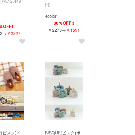
円(税込2,449
円)
4color
30％OFF!!
％OFF!!
￥2273→
￥1591
82→
￥2227
UE(ビスク)イ
BISQUE(ビスク)ボ