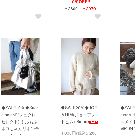
10％OFF!!
￥2300→
￥2070
◆SALE10％◆Sucr
◆SALE20％◆JOE
◆SALE
e select*(シュクレ
＆HIM(ジョーアン
made 
セレクト) もふもふ
ドヒム) Smore
スメイド
ネコちゃんリボンチ
MPON 
4,800円(税込5,280