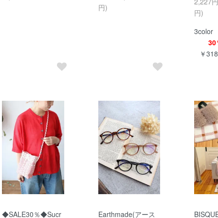
2,227
円)
円)
3color
30
￥31
◆SALE30％◆Sucr
Earthmade(アース
BISQ