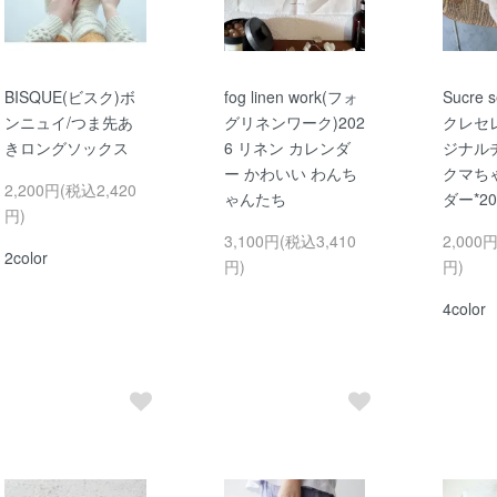
BISQUE(ビスク)ボ
fog linen work(フォ
Sucre 
ンニュイ/つま先あ
グリネンワーク)202
クレセレ
きロングソックス
6 リネン カレンダ
ジナル
ー かわいい わんち
クマち
2,200円(税込2,420
ゃんたち
ダー*2
円)
3,100円(税込3,410
2,000
2color
円)
円)
4color