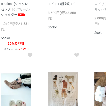
e select*(シュクレ
メイド) 老眼鏡 1.0
ロドリ
セレクト) パサール
リッパ 
3,500円(税込3,850
ショルダー
円)
2,000
1,210円(税込1,331
円)
3color
円)
2color
5color
30％OFF!!
￥1728→
￥1210