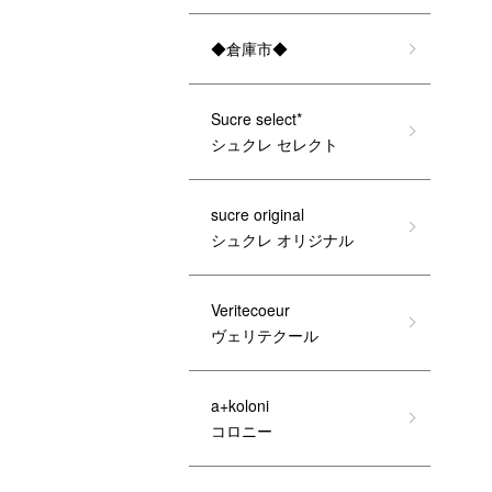
◆倉庫市◆
Sucre select*
シュクレ セレクト
sucre original
シュクレ オリジナル
Veritecoeur
ヴェリテクール
a+koloni
コロニー