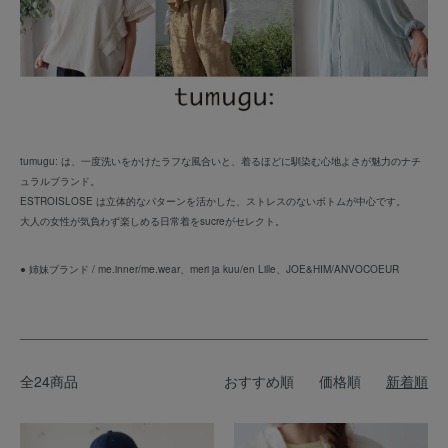
tumugu: は、一度洗いをかけたラフな風合いと、着るほどに馴染む心地よさが魅力のナチ
ュラルブランド。
ESTROISLOSE は立体的なパターンを活かした、ストレスのないボトムが中心です。
大人の女性が気負わず楽しめる日常着をsucreがセレクト。
● 姉妹ブランド /
me.inner/me.wear
、
meri ja kuu/en Lille
、
JOE&HIM/ANVOCOEUR
全24商品
おすすめ順
価格順
新着順