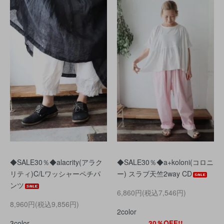
◆SALE30％◆alacrity(アラク
◆SALE30％◆a+koloni(コロニ
リティ)C/Lワッシャーペチパ
ー) スラブ天竺2way CD
ンツ
6,860円(税込7,546円)
8,960円(税込9,856円)
2color
3color
30％OFF!!