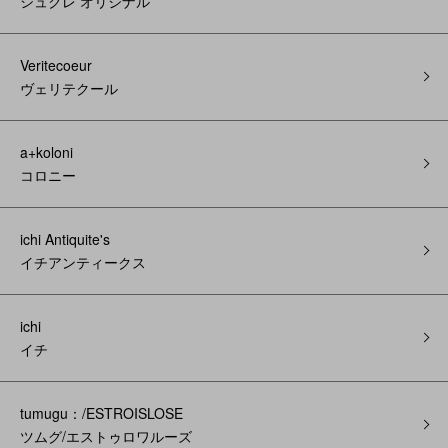
シュクレ オリジナル
Veritecoeur
ヴェリテクール
a+koloni
コロニー
ichi Antiquite's
イチアンティークス
ichi
イチ
tumugu：/ESTROISLOSE
ツムグ/エストゥロワルーズ