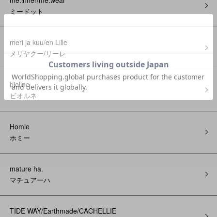
me.inner/me.wear
ミードット
meri ja kuu/en Lille
メリヤクー/リーレ
biollne
ビオルネ
Homie
ホミー
mature ha.
マチュアーハ
TIDE WAY/Earthmade/CACHELLIE