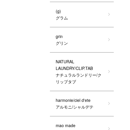
(g)
グラム
grin
グリン
NATURAL
LAUNDRY/CLIP.TAB
ナチュラルランドリー/ク
リップタブ
harmonie/ciel d'ete
アルモニ/シャルデテ
mao made