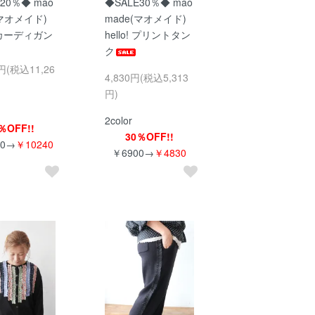
20％◆ mao
◆SALE30％◆ mao
(マオメイド)
made(マオメイド)
 カーディガン
hello! プリントタン
ク
0円(税込11,26
4,830円(税込5,313
円)
2color
％OFF!!
30％OFF!!
00→
￥10240
￥6900→
￥4830