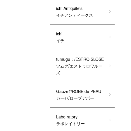
ichi Antiquite's
イチアンティークス
ichi
イチ
tumugu：/ESTROISLOSE
ツムグ/エストゥロワルー
ズ
Gauze#/ROBE de PEAU
ガーゼ/ローブデポー
Labo ratory
ラボレイトリー