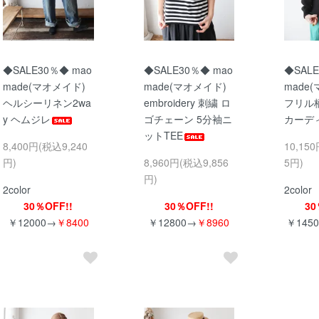
◆SALE30％◆ mao
◆SALE30％◆ mao
◆SALE
made(マオメイド)
made(マオメイド)
made
ヘルシーリネン2wa
embroidery 刺繍 ロ
フリル
y ヘムジレ
ゴチェーン 5分袖ニ
カーデ
ットTEE
8,400円(税込9,240
10,15
円)
8,960円(税込9,856
5円)
円)
2color
2color
30％OFF!!
30％OFF!!
30
￥12000→
￥8400
￥12800→
￥8960
￥145