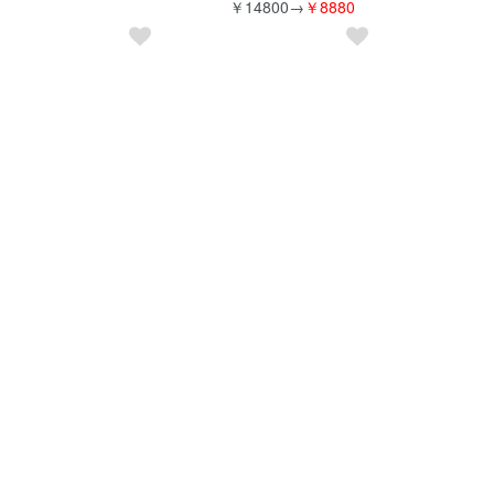
￥14800→
￥8880