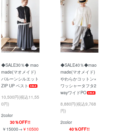
◆SALE30％◆ mao
◆SALE40％◆mao
made(マオメイド)
made(マオメイド)
バルーンシルエット
やわらかコットン×
ZIP UP ベスト
ワッシャータフタ2
wayワイドPO
10,500円(税込11,55
0円)
8,880円(税込9,768
円)
2color
30％OFF!!
2color
￥15000→
￥10500
40％OFF!!