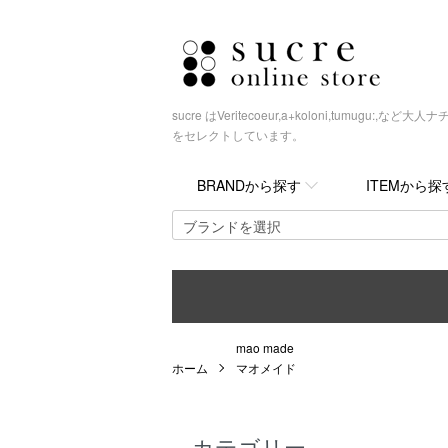
sucre はVeritecoeur,a+koloni,tumugu
をセレクトしています。
BRANDから探す
ITEMから探
mao made
ホーム
マオメイド
カテゴリー