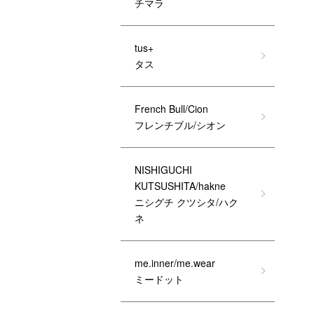
チマラ
tus+
タス
French Bull/Cion
フレンチブル/シオン
NISHIGUCHI
KUTSUSHITA/hakne
ニシグチ クツシタ/ハク
ネ
me.inner/me.wear
ミードット