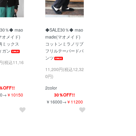
30％◆ mao
◆SALE30％◆ mao
(マオメイド)
made(マオメイド)
柄ミックス
コットンミラノリブ
ィガン
フリルテーパードパ
ンツ
0円(税込11,16
11,200円(税込12,32
0円)
％OFF!!
2color
00→
￥10150
30％OFF!!
￥16000→
￥11200