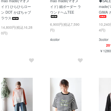
mao made(マオメ
mao made(マオメ
◆SALE
イド) ひらひらロー
イド) 細ボーダー ラ
made
ン DOT かぼちゃブ
ウンドヘムTEE
GIMA
ラウス
6,900円(税込7,590
10,24
14,800円(税込16,28
円)
4円)
0円)
4color
3color
20
￥128