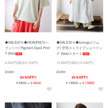
◆SALE20％◆HEAVENLY(ヘ
◆SALE30％◆tumugu:(ツム
ブンリー) Pigment Dyed Print
グ) 空羽ストライプシャーリン
T-Shirt
グ 2wayスカート
4,640円(税込5,104円)
13,860円(税込15,246円)
2color
2color
20％OFF!!
30％OFF!!
￥5800→
￥4640
￥19800→
￥13860