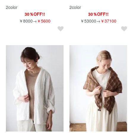
2color
2color
30％OFF!!
30％OFF!!
￥8000→
￥5600
￥53000→
￥37100