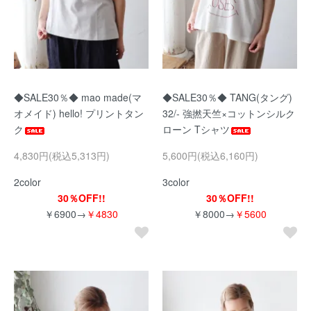
◆SALE30％◆ mao made(マ
◆SALE30％◆ TANG(タング)
オメイド) hello! プリントタン
32/- 強撚天竺×コットンシルク
ク
ローン Tシャツ
4,830円(税込5,313円)
5,600円(税込6,160円)
2color
3color
30％OFF!!
30％OFF!!
￥6900→
￥4830
￥8000→
￥5600