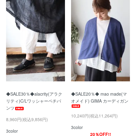
◆SALE30％◆alacrity(アラク
◆SALE20％◆ mao made(マ
リティ)C/Lワッシャーペチパ
オメイド) GIMA カーディガン
ンツ
10,240円(税込11,264円)
8,960円(税込9,856円)
3color
3color
20％OFF!!