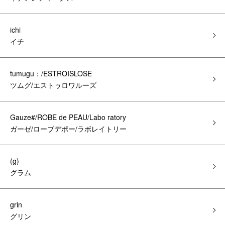
ichi
イチ
tumugu：/ESTROISLOSE
ツムグ/エストゥロワルーズ
Gauze#/ROBE de PEAU/Labo ratory
ガーゼ/ローブデポー/ラボレイトリー
(g)
グラム
grin
グリン