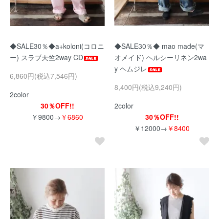
◆SALE30％◆a+koloni(コロニ
◆SALE30％◆ mao made(マ
ー) スラブ天竺2way CD
オメイド) ヘルシーリネン2wa
y ヘムジレ
6,860円(税込7,546円)
8,400円(税込9,240円)
2color
30％OFF!!
2color
￥9800→
￥6860
30％OFF!!
￥12000→
￥8400