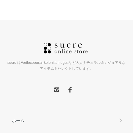
sucre はVeritecoeur,a+koloni,tumugu:,など大人ナチュラル＆カジュアルな
アイテムをセレクトしています。
ホーム