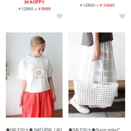
30％OFF!!
￥12800→
￥10240
￥12800→
￥8960
◆SALE30％◆ NATURAL LAU
◆SALE30％◆Sucre select*