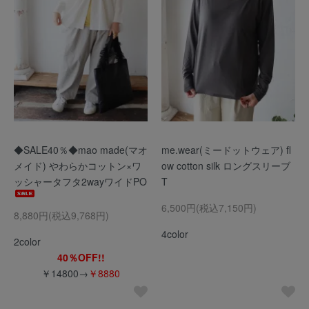
◆SALE40％◆mao made(マオ
me.wear(ミードットウェア) fl
メイド) やわらかコットン×ワ
ow cotton silk ロングスリーブ
ッシャータフタ2wayワイドPO
T
6,500円(税込7,150円)
8,880円(税込9,768円)
4color
2color
40％OFF!!
￥14800→
￥8880