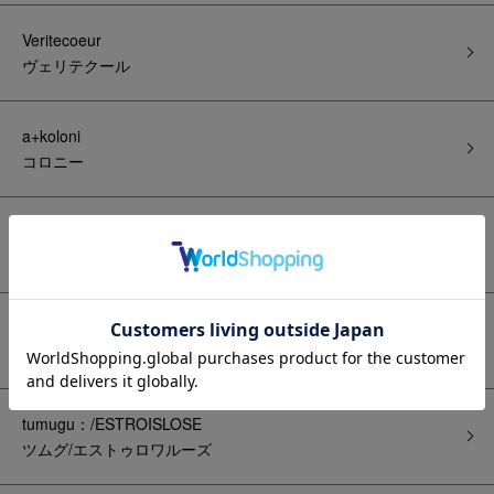
Veritecoeur
ヴェリテクール
a+koloni
コロニー
ichi Antiquite's
イチアンティークス
ichi
イチ
tumugu：/ESTROISLOSE
ツムグ/エストゥロワルーズ