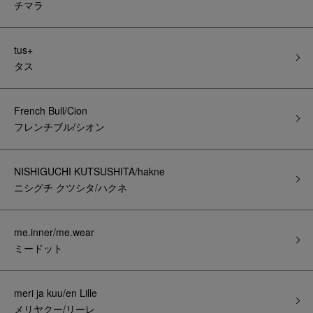
チマラ
tus+
タス
French Bull/Cion
フレンチブル/シオン
NISHIGUCHI KUTSUSHITA/hakne
ニシグチ クツシタ/ハクネ
me.inner/me.wear
ミードット
meri ja kuu/en Lille
メリヤクー/リーレ