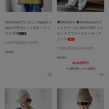
harmonie(アルモニ) Organic c
◆SALE40％◆Veritecoeur(ヴ
otton天竺ポケット付きリラッ
ェリテクール) VCK-276U ユニ
クスTEE
セックスワイドクルーネック
ニット
4,900円(税込5,390円)
16,800円(税込18,480円)
3color
2color
40％OFF!!
￥28000→
￥16800