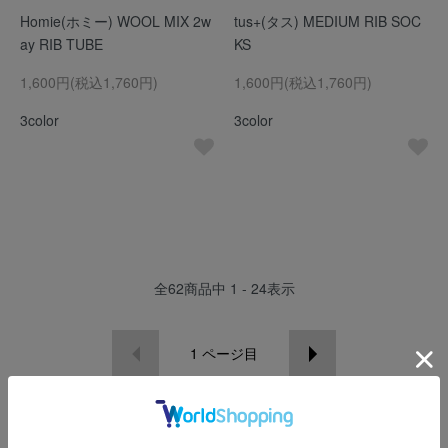
Homie(ホミー) WOOL MIX 2w
tus+(タス) MEDIUM RIB SOC
ay RIB TUBE
KS
1,600円(税込1,760円)
1,600円(税込1,760円)
3color
3color
全
62
商品中
1 - 24
表示
1
ページ目