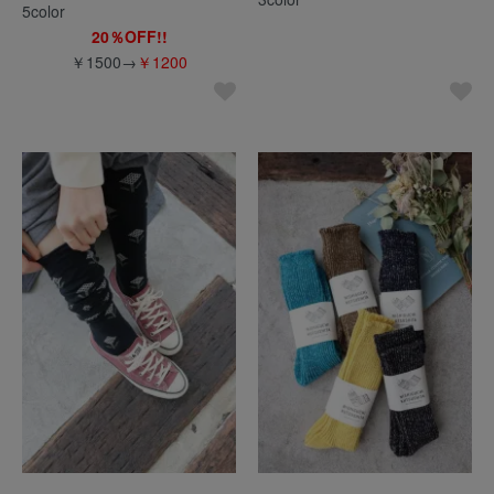
5color
20％OFF!!
￥1500→
￥1200