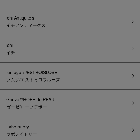
ichi Antiquite's
イチアンティークス
ichi
イチ
tumugu：/ESTROISLOSE
ツムグ/エストゥロワルーズ
Gauze#/ROBE de PEAU
ガーゼ/ローブデポー
Labo ratory
ラボレイトリー