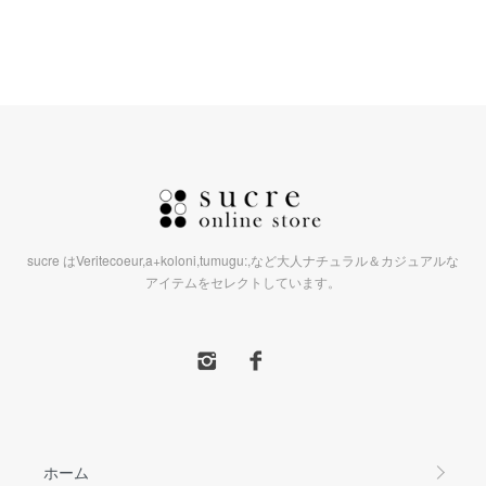
sucre はVeritecoeur,a+koloni,tumugu:,など大人ナチュラル＆カジュアルな
アイテムをセレクトしています。
ホーム