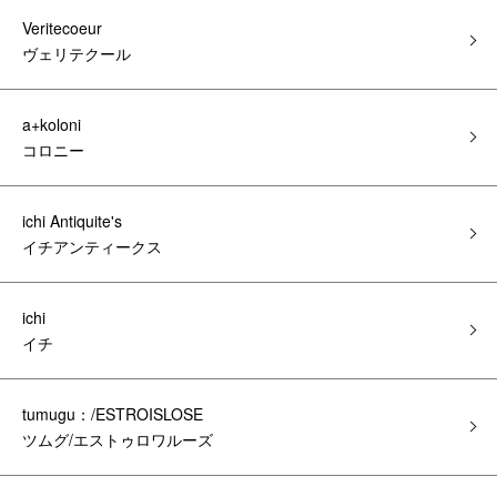
Veritecoeur
ヴェリテクール
a+koloni
コロニー
ichi Antiquite's
イチアンティークス
ichi
イチ
tumugu：/ESTROISLOSE
ツムグ/エストゥロワルーズ