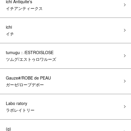
ichi Antiquite's
イチアンティークス
ichi
イチ
tumugu：/ESTROISLOSE
ツムグ/エストゥロワルーズ
Gauze#/ROBE de PEAU
ガーゼ/ローブデポー
Labo ratory
ラボレイトリー
(g)