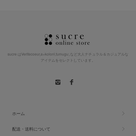
sucre はVeritecoeur,a+koloni,tumugu:,など大人ナチュラル＆カジュアルな
アイテムをセレクトしています。
ホーム
配送・送料について