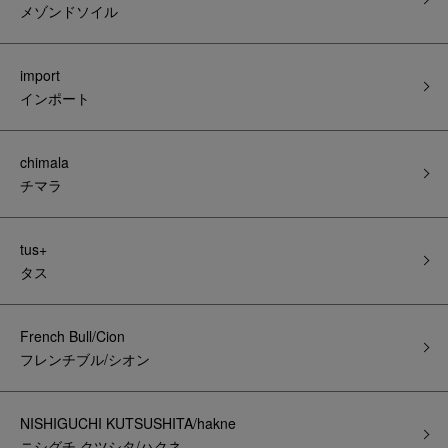
メゾンドソイル
import
インポート
chimala
チマラ
tus+
タス
French Bull/Cion
フレンチブル/シオン
NISHIGUCHI KUTSUSHITA/hakne
ニシグチ クツシタ/ハクネ