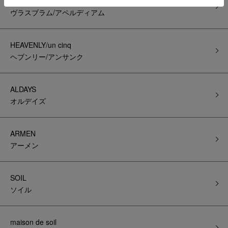
Vlas Blomme/Aperdiem
ヴラスブラム/アペルディアム
HEAVENLY/un cinq
ヘブンリー/アンサンク
ALDAYS
オルデイズ
ARMEN
アーメン
SOIL
ソイル
maison de soil