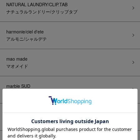
NATURAL LAUNDRY/CLIP.TAB
ナチュラルランドリー/クリップタブ
harmonie/ciel d'ete
アルモニ/シャルデテ
mao made
マオメイド
marble SUD
マーブルシュッド
TANG
タング