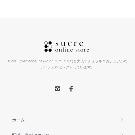
sucre はVeritecoeur,a+koloni,tumugu:,など大人ナチュラル＆カジュアルな
アイテムをセレクトしています。
ホーム