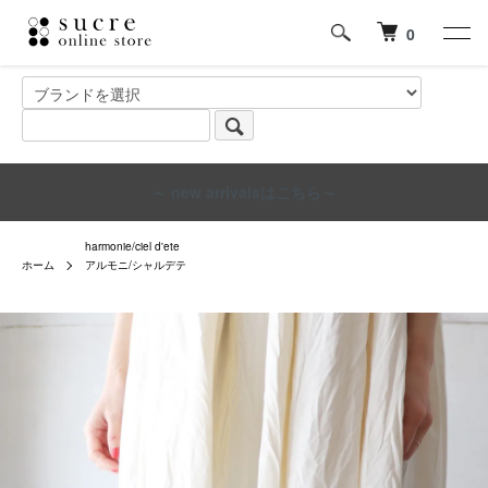
0
～ new arrivalsはこちら～
harmonie/ciel d'ete
ホーム
アルモニ/シャルデテ