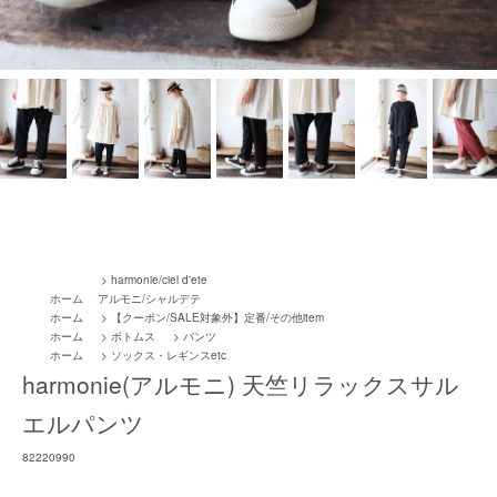
>
harmonie/ciel d'ete
ホーム
アルモニ/シャルデテ
ホーム
>
【クーポン/SALE対象外】定番/その他item
ホーム
>
ボトムス
>
パンツ
ホーム
>
ソックス・レギンスetc
harmonie(アルモニ) 天竺リラックスサル
エルパンツ
82220990