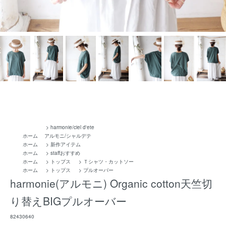
>
harmonie/ciel d'ete
ホーム
アルモニ/シャルデテ
ホーム
>
新作アイテム
ホーム
>
staffおすすめ
ホーム
>
トップス
>
Ｔシャツ・カットソー
ホーム
>
トップス
>
プルオーバー
harmonie(アルモニ) Organic cotton天竺切
り替えBIGプルオーバー
82430640