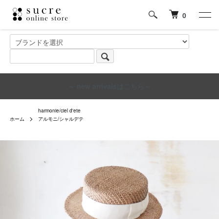
0
～ new arrivalsはこちら～
harmonie/ciel d'ete
ホーム
アルモニ/シャルデテ