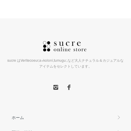
sucre はVeritecoeur,a+koloni,tumugu:,など大人ナチュラル＆カジュアルな
アイテムをセレクトしています。
ホーム