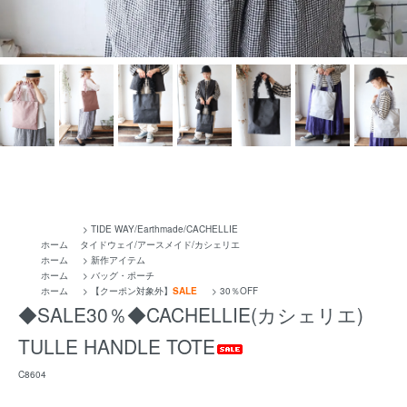
>
TIDE WAY/Earthmade/CACHELLIE
ホーム
タイドウェイ/アースメイド/カシェリエ
ホーム
>
新作アイテム
ホーム
>
バッグ・ポーチ
ホーム
>
【クーポン対象外】
SALE
>
30％OFF
◆SALE30％◆CACHELLIE(カシェリエ)
TULLE HANDLE TOTE
C8604