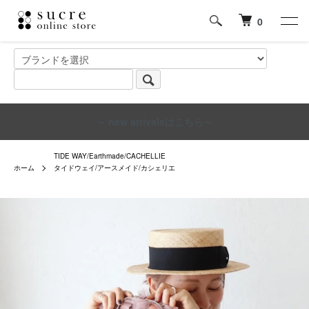
0
～ new arrivalsはこちら～
TIDE WAY/Earthmade/CACHELLIE
ホーム
タイドウェイ/アースメイド/カシェリエ