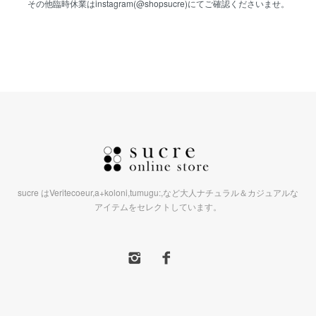
その他臨時休業はinstagram(@shopsucre)にてご確認くださいませ。
sucre はVeritecoeur,a+koloni,tumugu:,など大人ナチュラル＆カジュアルな
アイテムをセレクトしています。