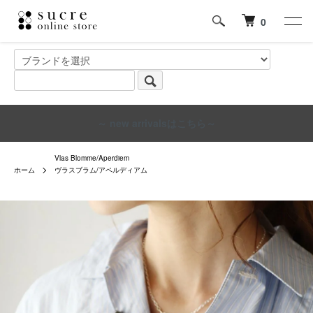
0
～ new arrivalsはこちら～
Vlas Blomme/Aperdiem
ホーム
ヴラスブラム/アペルディアム