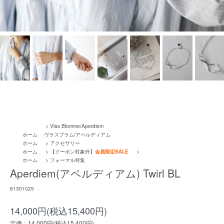
>
Vlas Blomme/Aperdiem
ホーム
ヴラスブラム/アペルディアム
ホーム
>
アクセサリー
ホーム
>
【クーポン対象外】
会員限定SALE
>
20％OFF
ホーム
>
フォーマル特集
Aperdiem(アペルディアム) Twirl BL
81301025
14,000円(税込15,400円)
定価：14,000円(税込15,400円)