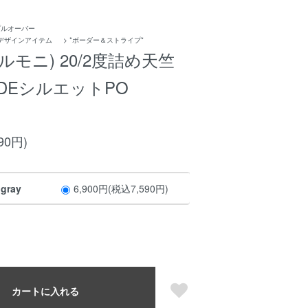
プルオーバー
デザインアイテム
>
*ボーダー＆ストライプ*
(アルモニ) 20/2度詰め天竺
DEシルエットPO
90円)
 gray
6,900円(税込7,590円)
カートに入れる