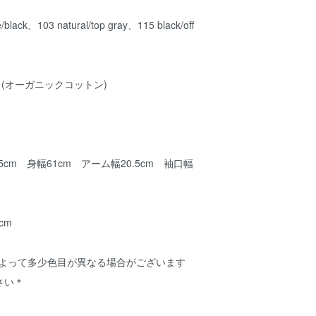
lack、103 natural/top gray、115 black/off
％(オーガニックコットン)
5cm 身幅61cm アーム幅20.5cm 袖口幅
8cm
によって多少色目が異なる場合がございます
さい＊