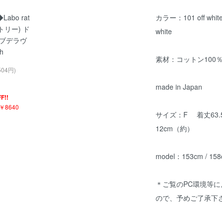
abo rat
カラー：101 off white/b
トリー) ド
white
ブデラヴ
h
素材：コットン100
504円)
made in Japan
F!!
￥8640
サイズ：F 着丈63.
12cm（約）
model：153cm / 15
＊ご覧のPC環境等
ので、予めご了承下