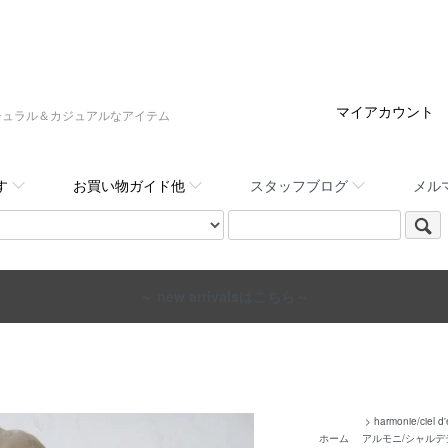
マイアカウント
:,など大人ナチュラル＆カジュアルなアイテム
す
お買い物ガイド他
スタッフブログ
メル
～ new arrivalsはこちら～
>
harmonie/ciel d'
ホーム
アルモニ/シャルデ