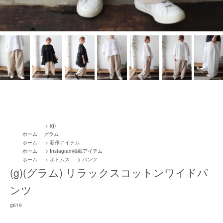
>
(g)
ホーム
グラム
ホーム
>
新作アイテム
ホーム
>
Instagram掲載アイテム
ホーム
>
ボトムス
>
パンツ
(g)(グラム) リラックスコットンワイドパ
ンツ
g619