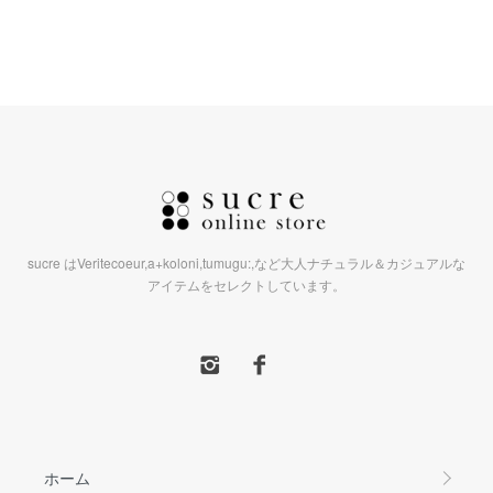
sucre はVeritecoeur,a+koloni,tumugu:,など大人ナチュラル＆カジュアルな
アイテムをセレクトしています。
ホーム