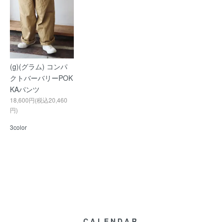
(g)(グラム) コンパ
クトバーバリーPOK
KAパンツ
18,600円(税込20,460
円)
3color
CALENDAR