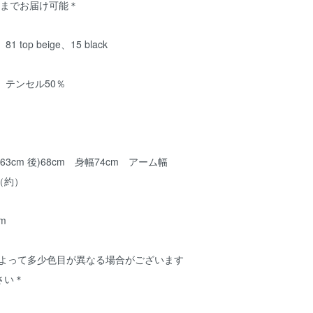
点までお届け可能＊
1 top beige、15 black
％ テンセル50％
3cm 後)68cm 身幅74cm アーム幅
m（約）
cm
によって多少色目が異なる場合がございます
さい＊