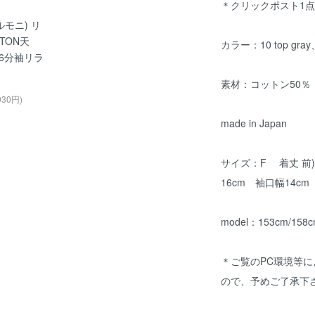
＊クリックポスト1
アルモニ) リ
TON天
カラー：10 top gray、8
6分袖リラ
素材：コットン50
930円)
made in Japan
サイズ：F 着丈 前)6
16cm 袖口幅14c
model：153cm/158
＊ご覧のPC環境等
ので、予めご了承下