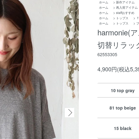
ホーム
>
新作アイテム
ホーム
>
再入荷アイテム
ホーム
>
staffおすすめ
ホーム
>
トップス
>
ホーム
>
トップス
>
harmoni
切替リラック
62553305
4,900円(税込5,3
10 top gray
81 top beige
15 black