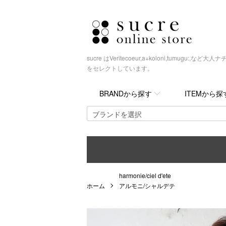
sucre はVeritecoeur,a+koloni,tumugu
をセレクトしています。
BRANDから探す
ITEMから探
harmonie/ciel d'ete
ホーム
アルモニ/シャルデテ