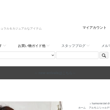
マイアカウント
:,など大人ナチュラル＆カジュアルなアイテム
す
お買い物ガイド他
スタッフブログ
メル
～ new arrivalsはこちら～
>
harmonie/ciel d'
ホーム
アルモニ/シャルデ