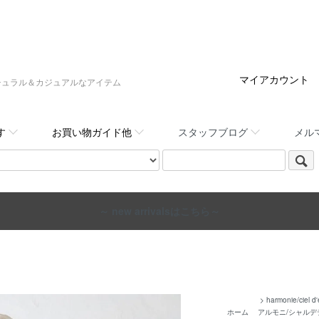
マイアカウント
:,など大人ナチュラル＆カジュアルなアイテム
す
お買い物ガイド他
スタッフブログ
メル
～ new arrivalsはこちら～
>
harmonie/ciel d'
ホーム
アルモニ/シャルデ