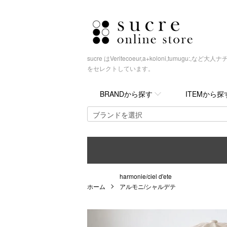
sucre はVeritecoeur,a+koloni,tumugu
をセレクトしています。
BRANDから探す
ITEMから探
harmonie/ciel d'ete
ホーム
アルモニ/シャルデテ