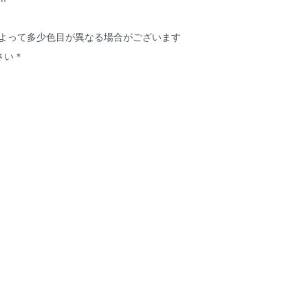
によって多少色目が異なる場合がございます
さい＊
）