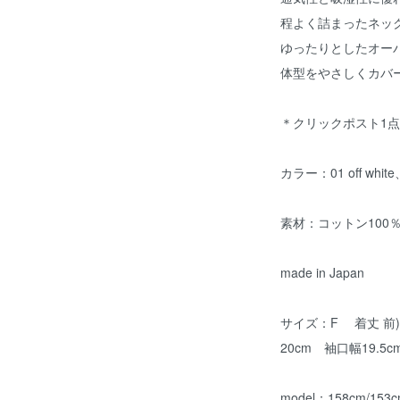
程よく詰まったネッ
ゆったりとしたオー
体型をやさしくカバ
＊クリックポスト1
カラー：01 off white、
素材：コットン10
made in Japan
サイズ：F 着丈 前)6
20cm 袖口幅19.5
model：158cm/153