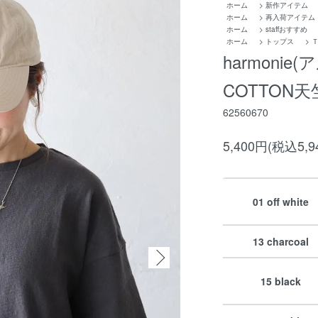
ホーム
>
新作アイテム
ホーム
>
再入荷アイテム
ホーム
>
staffおすすめ
ホーム
>
トップス
>
harmoni
COTTON天
62560670
5,400円(税込5,9
01 off white
13 charcoal
15 black