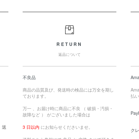
RETURN
返品について
不良品
Ama
商品の品質及び、発送時の検品には万全を期し
Am
ております。
払
万一 、お届け時に商品に不良 （ 破損・汚損・
Pay
故障など ） がございました場合は
、送
3 日以内
にお知らせくださいませ。
クレ