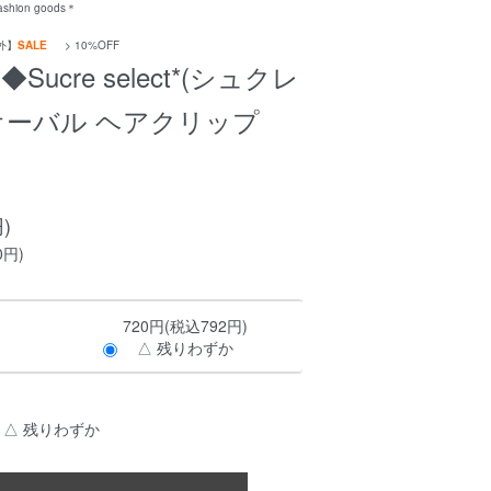
fashion goods＊
外】
SALE
>
10%OFF
◆Sucre select*(シュクレ
オーバル ヘアクリップ
)
0円)
720円(税込792円)
△ 残りわずか
△ 残りわずか