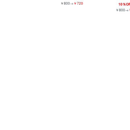
￥800→
￥720
10％OF
￥800→