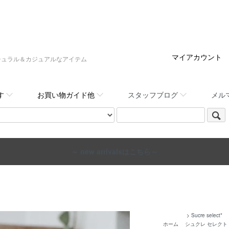
マイアカウント
:,など大人ナチュラル＆カジュアルなアイテム
す
お買い物ガイド他
スタッフブログ
メル
～ new arrivalsはこちら～
>
Sucre select*
ホーム
シュクレ セレクト