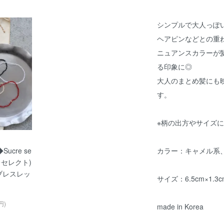
シンプルで大人っぽ
ヘアピンなどとの重
ニュアンスカラーが
る印象に◎
大人のまとめ髪にも
す。
※柄の出方やサイズ
Sucre se
カラー：キャメル系
クレセレクト)
 ブレスレッ
サイズ：6.5cm×1.3
円)
made in Korea