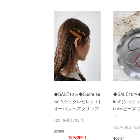
◆SALE10％◆Sucre se
◆SALE10％◆
lect*(シュクレセレクト)
lect*(シュ
オーバル ヘアクリップ
colorビーズ
ト
720円(税込792円)
720円(税込792
2color
10％OFF!!
4color