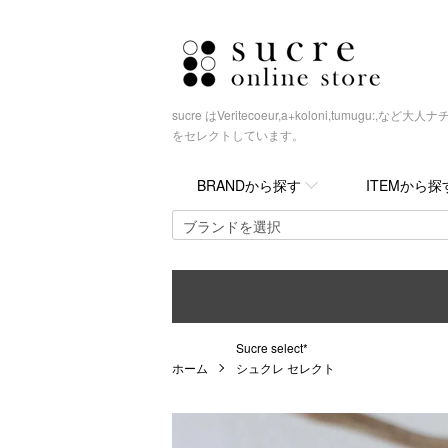
sucre はVeritecoeur,a+koloni,tumugu
をセレクトしています。
BRANDから探す
ITEMから探
Sucre select*
ホーム
シュクレ セレクト