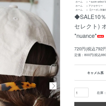
ホーム
>
＊sucre select 
ホーム
>
アクセサリー
ホーム
>
【クーポン対象
◆SALE10％
セレクト) 
*nuance*
720円(税込792円
定価：800円(税込88
キャメル系
在庫：