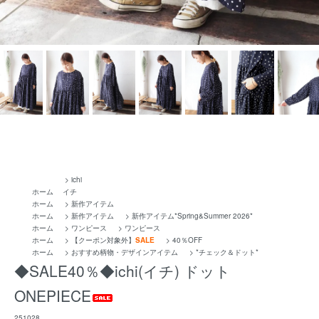
>
ichi
ホーム
イチ
ホーム
>
新作アイテム
ホーム
>
新作アイテム
>
新作アイテム*Spring&Summer 2026*
ホーム
>
ワンピース
>
ワンピース
ホーム
>
【クーポン対象外】
SALE
>
40％OFF
ホーム
>
おすすめ柄物・デザインアイテム
>
*チェック＆ドット*
◆SALE40％◆ichi(イチ) ドット
ONEPIECE
251028