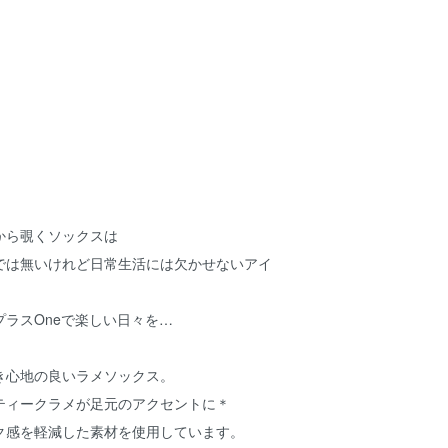
から覗くソックスは
では無いけれど日常生活には欠かせないアイ
ラスOneで楽しい日々を…
き心地の良いラメソックス。
ティークラメが足元のアクセントに＊
ク感を軽減した素材を使用しています。