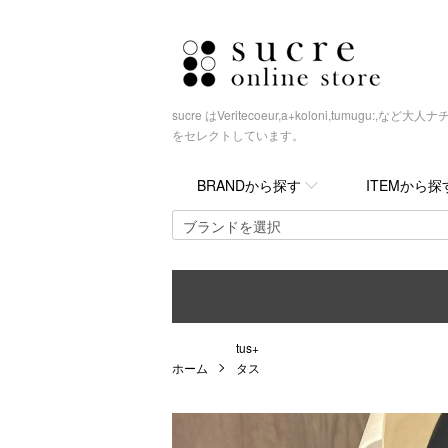
sucre はVeritecoeur,a+koloni,tumugu
をセレクトしています。
BRANDから探す
ITEMから探
tus+
ホーム
タス