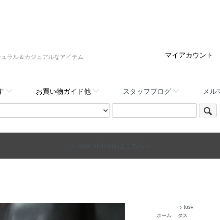
マイアカウント
:,など大人ナチュラル＆カジュアルなアイテム
す
お買い物ガイド他
スタッフブログ
メル
～ new arrivalsはこちら～
>
tus+
ホーム
タス