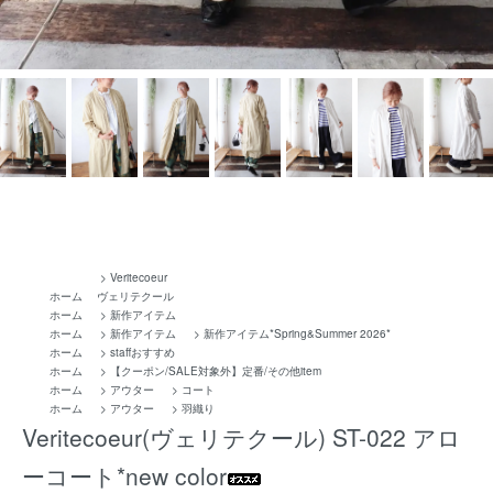
>
Veritecoeur
ホーム
ヴェリテクール
ホーム
>
新作アイテム
ホーム
>
新作アイテム
>
新作アイテム*Spring&Summer 2026*
ホーム
>
staffおすすめ
ホーム
>
【クーポン/SALE対象外】定番/その他item
ホーム
>
アウター
>
コート
ホーム
>
アウター
>
羽織り
Veritecoeur(ヴェリテクール) ST-022 アロ
ーコート*new color