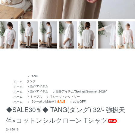
>
TANG
ホーム
タング
ホーム
>
新作アイテム
ホーム
>
新作アイテム
>
新作アイテム*Spring&Summer 2026*
ホーム
>
トップス
>
Ｔシャツ・カットソー
ホーム
>
【クーポン対象外】
SALE
>
30％OFF
◆SALE30％◆ TANG(タング) 32/- 強撚天
竺×コットンシルクローン Tシャツ
2415016