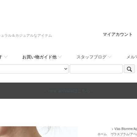
マイアカウント
:,など大人ナチュラル＆カジュアルなアイテム
す
お買い物ガイド他
スタッフブログ
メル
～ new arrivalsはこちら～
>
Vlas Blomme/A
ホーム
ヴラスブラム/アペ