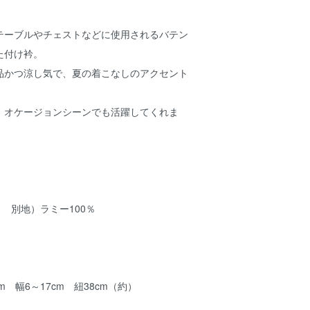
テーブルやチェストなどに使用されるバテン
た付け衿。
品かつ涼し気で、夏の着こなしのアクセント
、オケージョンシーンでも活躍してくれま
％ 別地）ラミー100％
m 幅6～17cm 紐38cm（約）