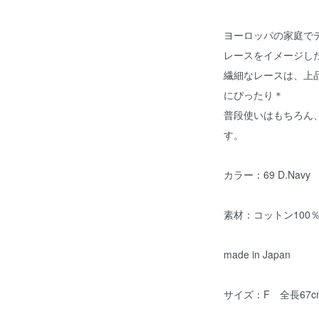
ヨーロッパの家庭で
レースをイメージし
繊細なレースは、上
にぴったり＊
普段使いはもちろん
す。
カラー：69 D.Navy
素材：コットン100
made in Japan
サイズ：F 全長67c