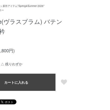
>
新作アイテム*Spring&Summer 2026*
ラー
omme(ヴラスブラム) バテン
衿
,800円)
△ 残りわずか
カートに入れる