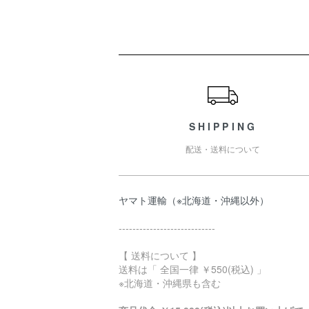
ショッピングガイド
SHIPPING
配送・送料について
ヤマト運輸（※北海道・沖縄以外）
‐‐‐‐‐‐‐‐‐‐‐‐‐‐‐‐‐‐‐‐‐‐‐‐‐‐‐‐
【 送料について 】
送料は「 全国一律 ￥550(税込) 」
※北海道・沖縄県も含む