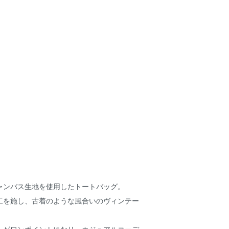
ャンバス生地を使用したトートバッグ。
工を施し、古着のような風合いのヴィンテー
トがワンポイントになり、カジュアルコーデ