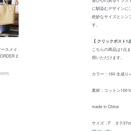
に馴染むデザインに
絶妙なサイズとシン
す。
【 クリックポスト1
e(アースメイ
こちらの商品は1点
BORDER 2
用いただけます。
950円)
カラー：160 生成り
素材：コットン10
made in China
サイズ：F タテ37c
25cm（約）