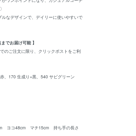
〇
プルなデザインで、デイリーに使いやすいで
点までお届け可能 】
までのご注文に限り、クリックポストをご利
×赤、170 生成り×黒、540 サビグリーン
0％
m ヨコ48cm マチ15cm 持ち手の長さ