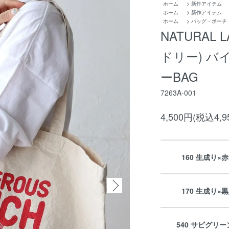
ホーム
>
新作アイテム
ホーム
>
新作アイテム
ホーム
>
バッグ・ポーチ
NATURAL
ドリー) バ
ーBAG
7263A-001
4,500円(税込4,9
160 生成り×赤
170 生成り×黒
540 サビグリー