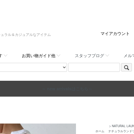
マイアカウント
:,など大人ナチュラル＆カジュアルなアイテム
す
お買い物ガイド他
スタッフブログ
メル
～ new arrivalsはこちら～
>
NATURAL LAUN
ホーム
ナチュラルランド