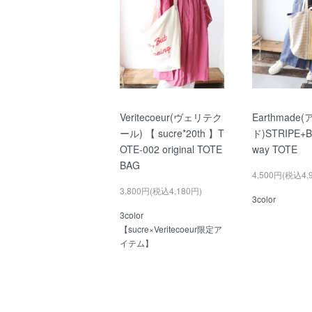
Veritecoeur(ヴェリテク
Earthmad
ール) 【 sucre*20th 】T
ド)STRIPE+
OTE-002 original TOTE
way TOTE
BAG
4,500円(税込4,
3,800円(税込4,180円)
3color
3color
【sucre×Veritecoeur限定ア
イテム】