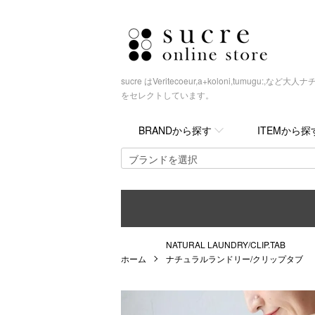
sucre はVeritecoeur,a+koloni,tumugu
をセレクトしています。
BRANDから探す
ITEMから探
NATURAL LAUNDRY/CLIP.TAB
ホーム
ナチュラルランドリー/クリップタブ