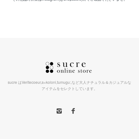
sucre はVeritecoeur,a+koloni,tumugu:,など大人ナチュラル＆カジュアルな
アイテムをセレクトしています。