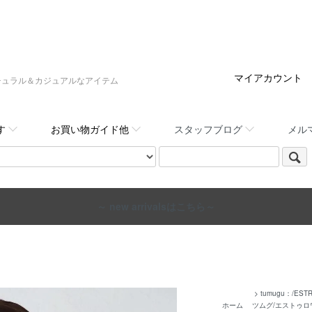
マイアカウント
:,など大人ナチュラル＆カジュアルなアイテム
す
お買い物ガイド他
スタッフブログ
メル
～ new arrivalsはこちら～
>
tumugu：/EST
ホーム
ツムグ/エストゥロ