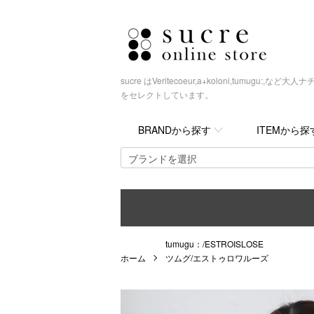
sucre はVeritecoeur,a+koloni,tumugu
をセレクトしています。
BRANDから探す
ITEMから探
tumugu：/ESTROISLOSE
ホーム
ツムグ/エストゥロワルーズ