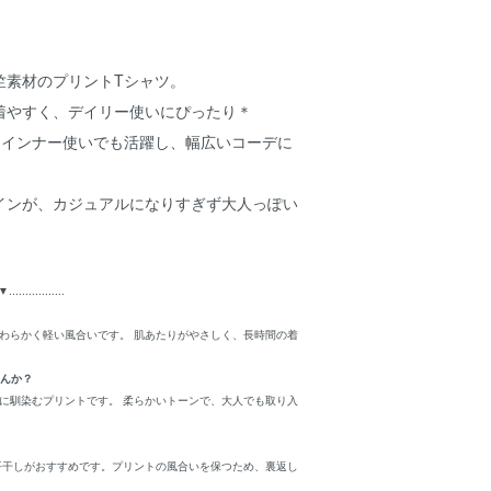
竺素材のプリントTシャツ。
着やすく、デイリー使いにぴったり＊
もインナー使いでも活躍し、幅広いコーデに
インが、カジュアルになりすぎず大人っぽい
▼
.................
やわらかく軽い風合いです。 肌あたりがやさしく、長時間の着
せんか？
品に馴染むプリントです。 柔らかいトーンで、大人でも取り入
・平干しがおすすめです。プリントの風合いを保つため、裏返し