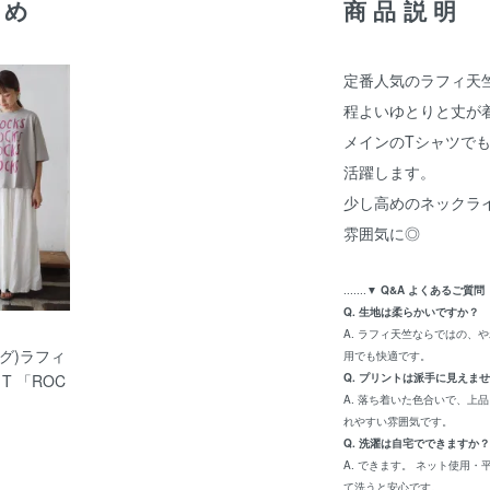
すめ
商品説明
定番人気のラフィ天
程よいゆとりと丈が
メインのTシャツで
活躍します。
少し高めのネックラ
雰囲気に◎
.......
▼ Q&A よくあるご質問 
Q. 生地は柔らかいですか？
A. ラフィ天竺ならではの、
ツムグ)ラフィ
用でも快適です。
T 「ROC
Q. プリントは派手に見えま
A. 落ち着いた色合いで、上
れやすい雰囲気です。
Q. 洗濯は自宅でできますか？
A. できます。 ネット使用
て洗うと安心です。