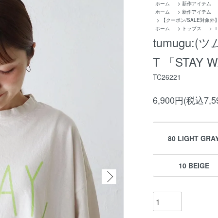
ホーム
>
新作アイテム
ホーム
>
新作アイテム
>
【クーポン/SALE対象外】新作
ホーム
>
トップス
>
tumugu:
T 「STAY 
TC26221
6,900円(税込7,5
80 LIGHT GRA
10 BEIGE