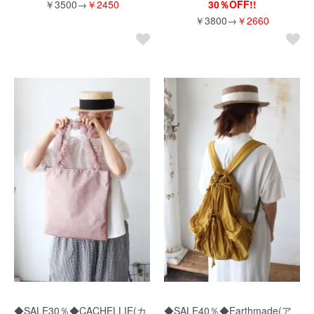
￥3500→
￥2450
30％OFF!!
￥3800→
￥2660
◆SALE30％◆CACHELLIE(カ
◆SALE40％◆Earthmade(ア