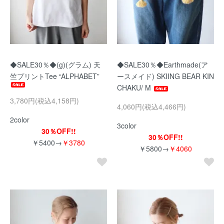
◆SALE30％◆(g)(グラム) 天
◆SALE30％◆Earthmade(ア
竺プリントTee “ALPHABET”
ースメイド) SKIING BEAR KIN
CHAKU/ M
3,780円(税込4,158円)
4,060円(税込4,466円)
2color
3color
30％OFF!!
30％OFF!!
￥5400→
￥3780
￥5800→
￥4060