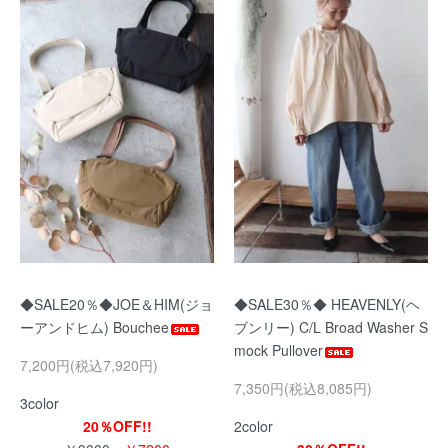
◆SALE20％◆JOE＆HIM(ジョ
◆SALE30％◆ HEAVENLY(ヘ
ーアンドヒム) Bouchee
ブンリー) C/L Broad Washer S
mock Pullover
7,200円(税込7,920円)
7,350円(税込8,085円)
3color
20％OFF!!
2color