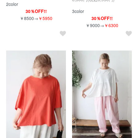
2color
30％OFF!!
3color
￥8500→
￥5950
30％OFF!!
￥9000→
￥6300