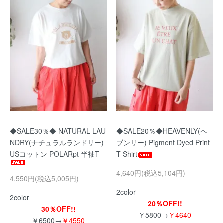
◆SALE30％◆ NATURAL LAU
◆SALE20％◆HEAVENLY(ヘ
NDRY(ナチュラルランドリー)
ブンリー) Pigment Dyed Print
USコットン POLARpt 半袖T
T-Shirt
4,640円(税込5,104円)
4,550円(税込5,005円)
2color
2color
20％OFF!!
30％OFF!!
￥5800→
￥4640
￥6500→
￥4550