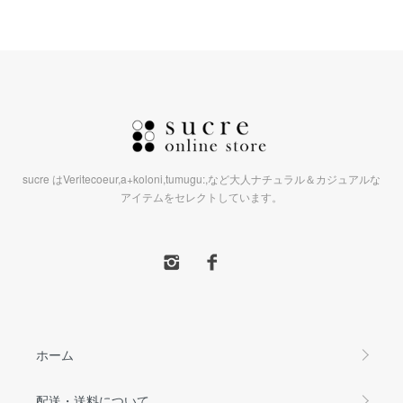
sucre はVeritecoeur,a+koloni,tumugu:,など大人ナチュラル＆カジュアルな
アイテムをセレクトしています。
ホーム
配送・送料について