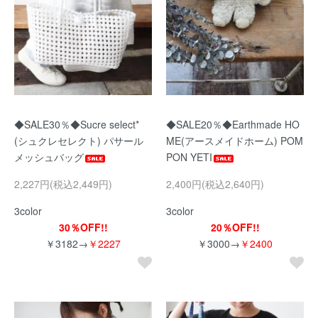
◆SALE30％◆Sucre select*
◆SALE20％◆Earthmade HO
(シュクレセレクト) パサール
ME(アースメイドホーム) POM
メッシュバッグ
PON YETI
2,227円(税込2,449円)
2,400円(税込2,640円)
3color
3color
30％OFF!!
20％OFF!!
￥3182→
￥2227
￥3000→
￥2400