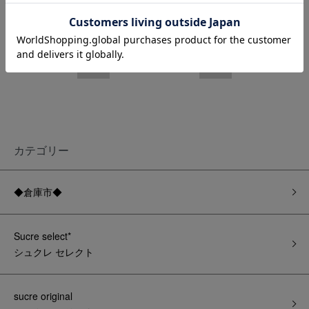
全
56
商品中
25 - 48
表示
2
ページ目
カテゴリー
◆倉庫市◆
Sucre select*
シュクレ セレクト
sucre original