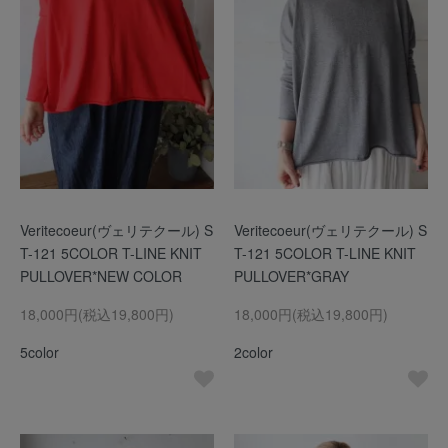
Veritecoeur(ヴェリテクール) S
Veritecoeur(ヴェリテクール) S
T-121 5COLOR T-LINE KNIT
T-121 5COLOR T-LINE KNIT
PULLOVER*NEW COLOR
PULLOVER*GRAY
18,000円(税込19,800円)
18,000円(税込19,800円)
5color
2color