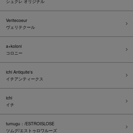
シュクレ オリジナル
Veritecoeur
ヴェリテクール
a+koloni
コロニー
ichi Antiquite's
イチアンティークス
ichi
イチ
tumugu：/ESTROISLOSE
ツムグ/エストゥロワルーズ