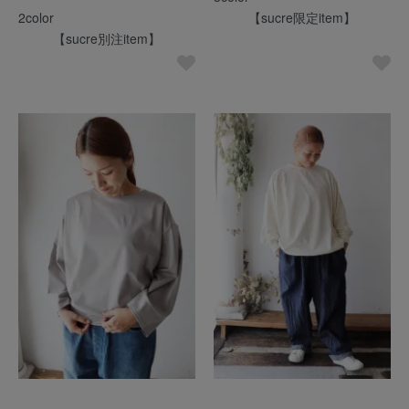
2color
【sucre限定item】
【sucre別注item】