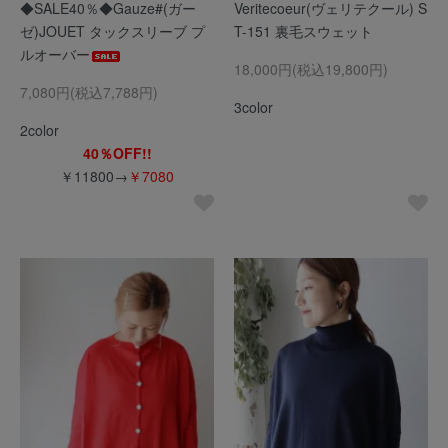
◆SALE40％◆Gauze#(ガー
Veritecoeur(ヴェリテクール) S
ゼ)JOUET タックスリーブ プ
T-151 裏毛スウェット
ルオーバー
18,000円(税込19,800円)
7,080円(税込7,788円)
3color
2color
40％OFF!!
￥11800→
￥7080