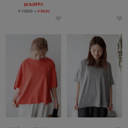
20％OFF!!
￥10800→
￥8640