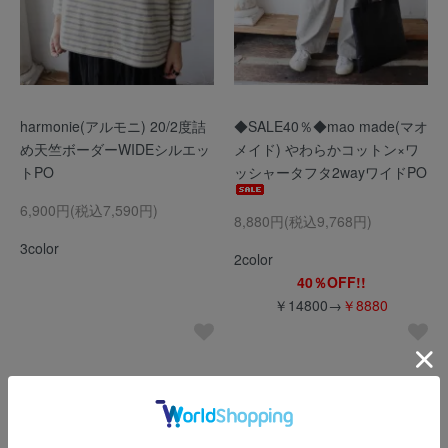
harmonie(アルモニ) 20/2度詰
◆SALE40％◆mao made(マオ
め天竺ボーダーWIDEシルエッ
メイド) やわらかコットン×ワ
トPO
ッシャータフタ2wayワイドPO
6,900円(税込7,590円)
8,880円(税込9,768円)
3color
2color
40％OFF!!
￥14800→
￥8880