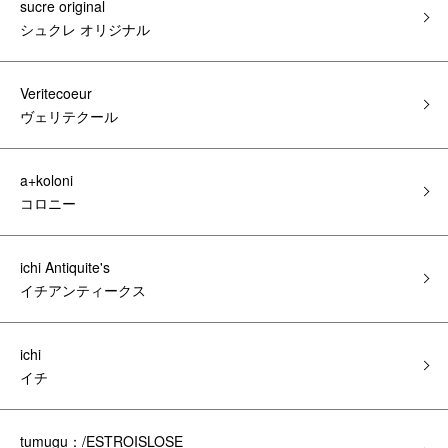
sucre original
シュクレ オリジナル
Veritecoeur
ヴェリテクール
a+koloni
コロニー
ichi Antiquite's
イチアンティークス
ichi
イチ
tumugu：/ESTROISLOSE