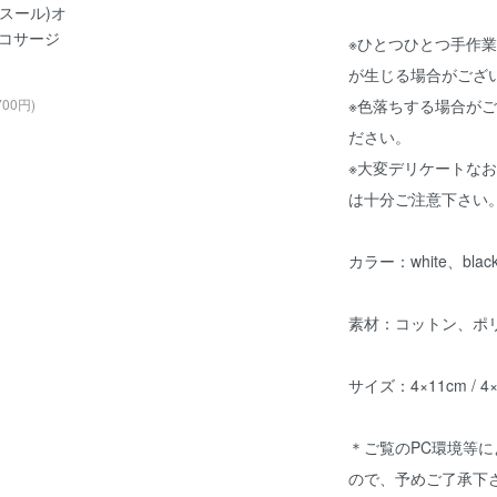
エムスール)オ
コサージ
※ひとつひとつ手作
が生じる場合がござ
700円)
※色落ちする場合が
ださい。
※大変デリケートな
は十分ご注意下さい
カラー：white、blac
素材：コットン、ポ
サイズ：4×11cm / 
＊ご覧のPC環境等
ので、予めご了承下