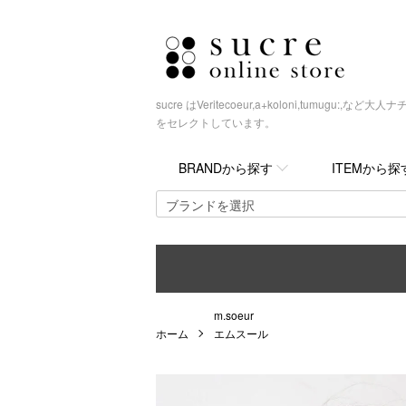
sucre はVeritecoeur,a+koloni,tumugu
をセレクトしています。
BRANDから探す
ITEMから探
m.soeur
ホーム
エムスール