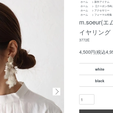
ホーム
>
新作アイテム
ホーム
>
【クーポン/SAL
ホーム
>
アクセサリー
ホーム
>
フォーマル特集
m.soeur
イヤリング
3772E
4,500円(税込4,9
white
black