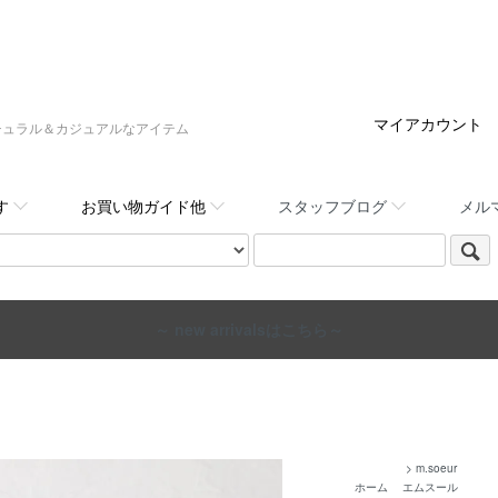
マイアカウント
:,など大人ナチュラル＆カジュアルなアイテム
す
お買い物ガイド他
スタッフブログ
メル
～ new arrivalsはこちら～
>
m.soeur
ホーム
エムスール