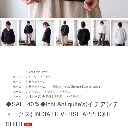
>
ichi Antiquite's
ホーム
イチアンティークス
ホーム
>
新作アイテム
ホーム
>
新作アイテム
>
新作アイテム*Spring&Summer 2026*
ホーム
>
トップス
>
シャツ・ブラウス
ホーム
>
【クーポン対象外】
SALE
>
40％OFF
◆SALE40％◆ichi Antiquite's(イチアンテ
ィークス) INDIA REVERSE APPLIQUE
SHIRT