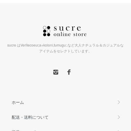
sucre はVeritecoeur,a+koloni,tumugu:,など大人ナチュラル＆カジュアルな
アイテムをセレクトしています。
ホーム
配送・送料について