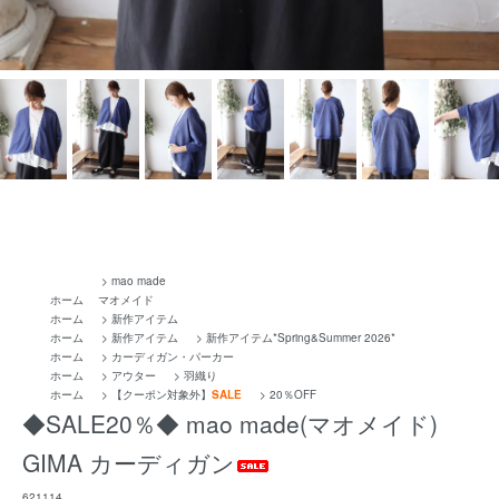
>
mao made
ホーム
マオメイド
ホーム
>
新作アイテム
ホーム
>
新作アイテム
>
新作アイテム*Spring&Summer 2026*
ホーム
>
カーディガン・パーカー
ホーム
>
アウター
>
羽織り
ホーム
>
【クーポン対象外】
SALE
>
20％OFF
◆SALE20％◆ mao made(マオメイド)
GIMA カーディガン
621114