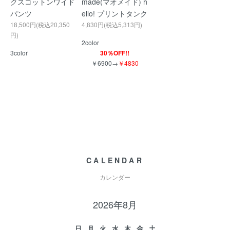
クスコットンワイド
made(マオメイド) h
パンツ
ello! プリントタンク
18,500円(税込20,350
4,830円(税込5,313円)
円)
2color
3color
30％OFF!!
￥6900→
￥4830
CALENDAR
カレンダー
2026年8月
日
月
火
水
木
金
土