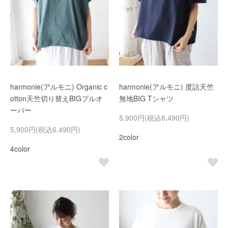
harmonie(アルモニ) Organic c
harmonie(アルモニ) 度詰天竺
otton天竺切り替えBIGプルオ
無地BIG Tシャツ
ーバー
5,900円(税込6,490円)
5,900円(税込6,490円)
2color
4color