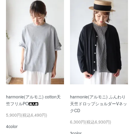
harmonie(アルモニ) cotton天
harmonie(アルモニ) ふんわり
竺フリルPO
天竺ドロップショルダーVネッ
クCD
5,900円(税込6,490円)
6,300円(税込6,930円)
4color
3color